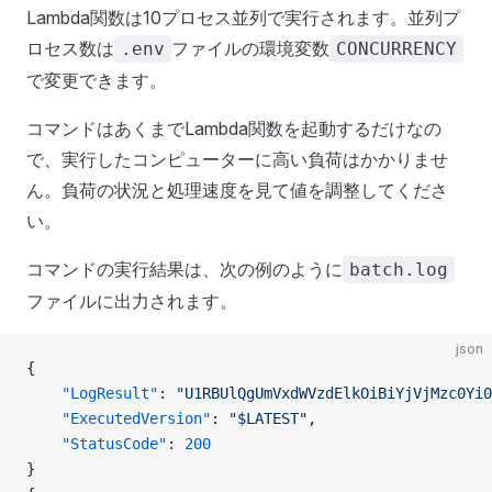
Lambda関数は10プロセス並列で実行されます。並列プ
ロセス数は
ファイルの環境変数
.env
CONCURRENCY
で変更できます。
コマンドはあくまでLambda関数を起動するだけなの
で、実行したコンピューターに高い負荷はかかりませ
ん。負荷の状況と処理速度を見て値を調整してくださ
い。
コマンドの実行結果は、次の例のように
batch.log
ファイルに出力されます。
json
{
    "LogResult"
: 
"U1RBUlQgUmVxdWVzdElkOiBiYjVjMzc0Yi
    "ExecutedVersion"
: 
"$LATEST"
, 
    "StatusCode"
: 
200
}