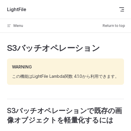
Skip to content
LightFile
Menu
Return to top
S3バッチオペレーション
WARNING
この機能はLightFile Lambda関数 4.1.0から利用できます。
S3バッチオペレーションで既存の画
像オブジェクトを軽量化するには