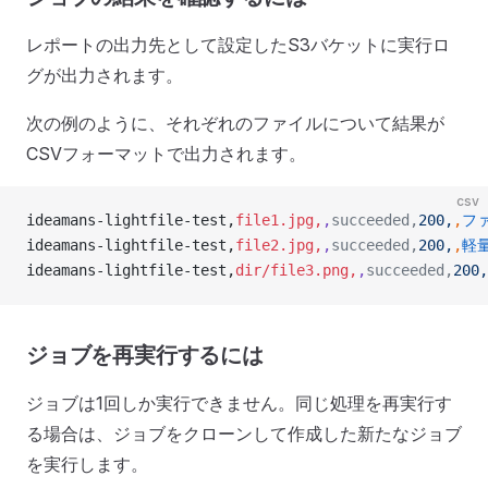
レポートの出力先として設定したS3バケットに実行ロ
グが出力されます。
次の例のように、それぞれのファイルについて結果が
CSVフォーマットで出力されます。
csv
ideamans-lightfile-test,
file1.jpg,
,
succeeded,
200,
,
フ
ideamans-lightfile-test,
file2.jpg,
,
succeeded,
200,
,
軽量
ideamans-lightfile-test,
dir/file3.png,
,
succeeded,
200,
ジョブを再実行するには
ジョブは1回しか実行できません。同じ処理を再実行す
る場合は、ジョブをクローンして作成した新たなジョブ
を実行します。