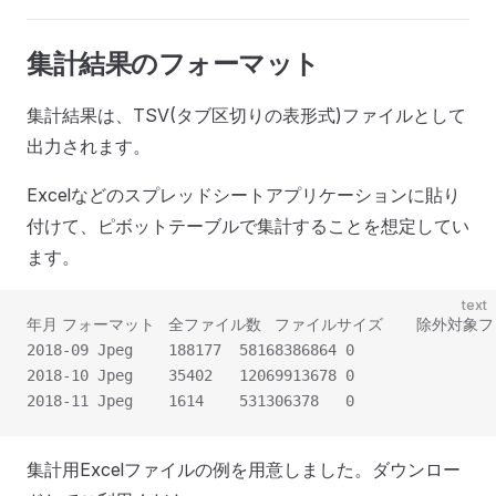
集計結果のフォーマット
集計結果は、TSV(タブ区切りの表形式)ファイルとして
出力されます。
Excelなどのスプレッドシートアプリケーションに貼り
付けて、ピボットテーブルで集計することを想定してい
ます。
text
年月	フォーマット	全ファイル数	ファイル
2018-09	Jpeg	188177	58168386864	0
2018-10	Jpeg	35402	12069913678	0
2018-11	Jpeg	1614	531306378	0
集計用Excelファイルの例を用意しました。ダウンロー