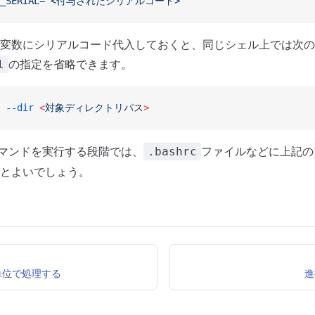
F_SERIAL="<付与されたシリアルコード>"
変数にシリアルコード代入しておくと、同じシェル上では次の
の指定を省略できます。
l
 --dir
 <
対象ディレクトリパ
ス
>
ileコマンドを実行する段階では、
ファイルなどに上記の
.bashrc
とよいでしょう。
単位で処理する
進