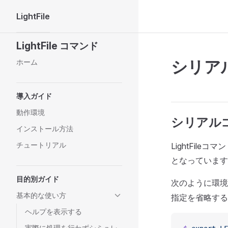
LightFile
Skip to content
Sidebar Navigation
LightFile コマンド
シリア
ホーム
導入ガイド
動作環境
シリアル
インストール方法
チュートリアル
LightFil
となっています
目的別ガイド
次のように環境
基本的な使い方
指定を省略する
ヘルプを表示する
実際に処理を行わずシミュレ