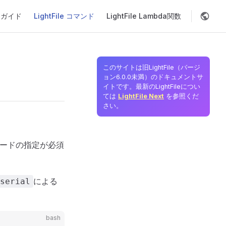
on
品ガイド
LightFile コマンド
LightFile Lambda関数
このサイトは旧LightFile（バージ
ョン6.0.0未満）のドキュメントサ
イトです。最新のLightFileについ
ては
LightFile Next
を参照くだ
さい。
ルコードの指定が必須
による
serial
bash