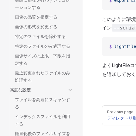
$
 export
 L
ーションする
画像の品質を指定する
このように環境
画像の形式を変更する
イン
--seria
特定のファイルを除外する
特定のファイルのみ処理する
$
 lightfile
画像サイズの上限・下限を指
定する
よくLightF
最近変更されたファイルのみ
を追加しておく
処理する
高度な設定
ファイルを高速にスキャンす
る
Pager
Previous page
インデックスファイルを利用
ディレクトリ
する
軽量化後のファイルサイズを