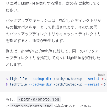
リに対しLightFileを実行する場合、次の点に注意してく
ださい。
バックアップやキャッシュは、指定したディレクトリか
らの相対パスをキーとして作成されます。そのため同一
のバックアップディレクトリやキャッシュディレクトリ
を指定すると、衝突が発生します。
例えば、/path/a と /path/b に対して、同一のバックア
ップディレクトリを指定して別々にLightFileを実行した
とします。
bash
$
 lightfile
 --backup-dir
 /path/to/backup
 --serial
 <
シ
$
 lightfile
 --backup-dir
 /path/to/backup
 --serial
 <
シ
もし、
/path/a/photo.jpg
と
が存在すると、どちら
/path/b/photo.jpg