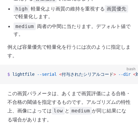
軽量化より画質の維持を重視する
high
画質優先
で軽量化します。
両者の中間に当たります。デフォルト値で
medium
す。
例えば容量優先で軽量化を行うには次のように指定しま
す。
bash
$
 lightfile
 --serial
 <
付与されたシリアルコー
ド
>
 --dir
 <
この画質パラメータは、あくまで画質評価による合格・
不合格の閾値を指定するものです。アルゴリズムの特性
上、画像によっては
と
が同じ結果にな
low
medium
る場合があります。