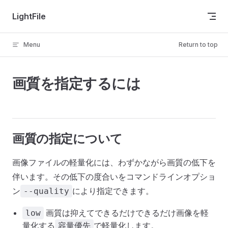
Skip to content
LightFile
Menu
Return to top
画質を指定するには
画質の指定について
画像ファイルの軽量化には、わずかながら画質の低下を
伴います。その低下の度合いをコマンドラインオプショ
ン
により指定できます。
--quality
画質は抑えてできるだけできるだけ画像を軽
low
量化する
で軽量化します。
容量優先