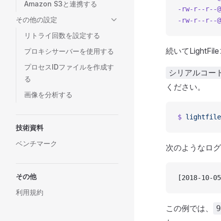
Amazon S3と連携する
-rw-r--r--@
その他の設定
-rw-r--r--@
リトライ回数を設定する
続いてLightF
プロキシサーバーを使用する
プロセスIDファイルを作成す
シリアルコー
る
ください。
画像を分析する
$
 lightfile
技術資料
ベンチマーク
次のようなログ
その他
[2018-10-05
利用規約
この例では、
9