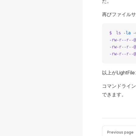
た。
再びファイルサ
$　ls
 -la
 -
-rw-r--r--@
-rw-r--r--@
-rw-r--r--@
以上がLight
コマンドライン
できます。
Pager
Previous page