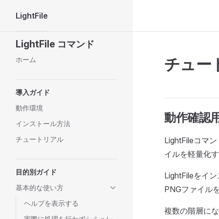
LightFile
Skip to content
Sidebar Navigation
LightFile コマンド
チュー
ホーム
導入ガイド
動作環境
動作確認
インストール方法
チュートリアル
LightFi
イルを軽量化す
目的別ガイド
LightFil
基本的な使い方
PNGファイル
ヘルプを表示する
複数の階層にな
実際に処理を行わずシミュレ