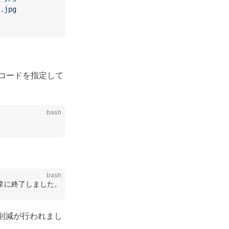
.jpg
コードを指定して
bash
bash
に終了しました。 0h 00m 01s 
|
 開始
 10月05日15時23分
 |
 スキ
削減が行われまし