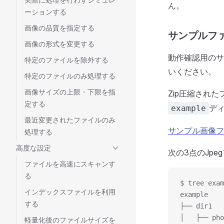
ん。
ーションする
画像の品質を指定する
サンプルフ
画像の形式を変更する
動作確認用のサ
特定のファイルを除外する
いください。
特定のファイルのみ処理する
画像サイズの上限・下限を指
Zip圧縮され
定する
ディ
example
最近変更されたファイルのみ
サンプル画像フ
処理する
高度な設定
次の3点のJp
ファイルを高速にスキャンす
る
$ tree exam
インデックスファイルを利用
example
する
├── dir1
│   ├── pho
軽量化後のファイルサイズを