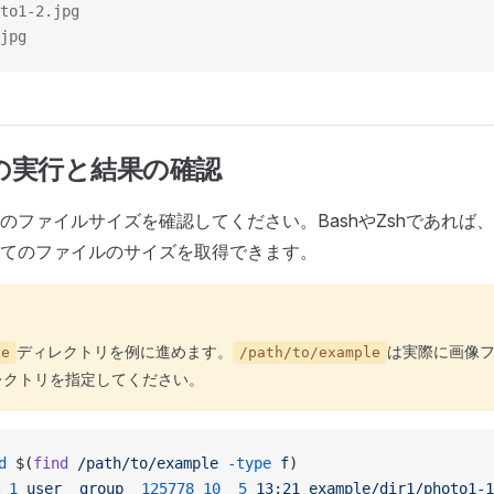
to1-2.jpg
jpg
の実行と結果の確認
のファイルサイズを確認してください。BashやZshであれば
てのファイルのサイズを取得できます。
ディレクトリを例に進めます。
は実際に画像
le
/path/to/example
レクトリを指定してください。
d
 $(
find
 /path/to/example
 -type
 f
)
 1
 user
  group
  125778
 10
  5
 13:21
 example/dir1/photo1-1