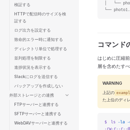
│   └── pho
検証する
└── photo1.
HTTPで配信時のサイズを検
証する
ログ出力を設定する
致命的エラー時に通知する
コマンド
ディレクトリ単位で処理する
はじめに圧縮前
並列処理を制限する
層を含めたすべ
進捗状況を表示する
Slackにログを送信する
WARNING
バックアップを作成しない
上記の
examp
外部ストレージとの連携
た上位のディ
FTPサーバーと連携する
SFTPサーバーと連携する
$　ls
 -la
 -
WebDAVサーバーと連携する
-rw-r--r--@