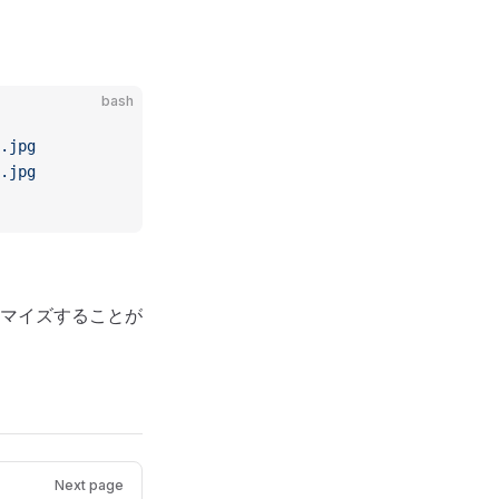
bash
.jpg
.jpg
マイズすることが
Next page