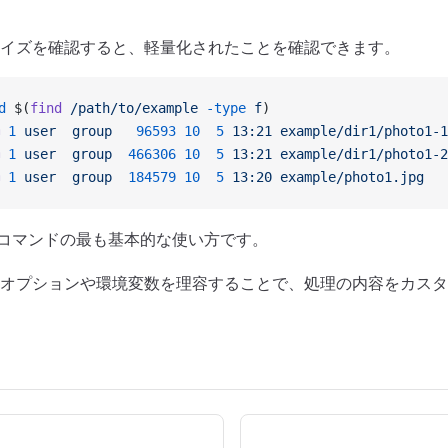
イズを確認すると、軽量化されたことを確認できます。
d
 $(
find
 /path/to/example
 -type
 f
)
 1
 user
  group
   96593
 10
  5
 13:21
 example/dir1/photo1-1
 1
 user
  group
  466306
 10
  5
 13:21
 example/dir1/photo1-2
 1
 user
  group
  184579
 10
  5
 13:20
 example/photo1.jpg
Fileコマンドの最も基本的な使い方です。
オプションや環境変数を理容することで、処理の内容をカスタ