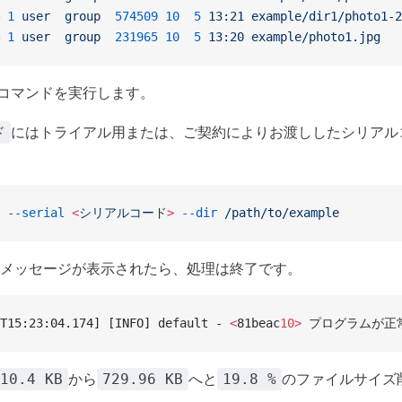
 1
 user
  group
  574509
 10
  5
 13:21
 example/dir1/photo1-2
 1
 user
  group
  231965
 10
  5
 13:20
 example/photo1.jpg
ileコマンドを実行します。
にはトライアル用または、ご契約によりお渡ししたシリアル
ド
 --serial
 <
シリアルコー
ド
>
 --dir
 /path/to/example
メッセージが表示されたら、処理は終了です。
T15:23:04.174] [INFO] default - 
<
81beac
10>
 プログラムが正常
から
へと
のファイルサイズ
10.4 KB
729.96 KB
19.8 %