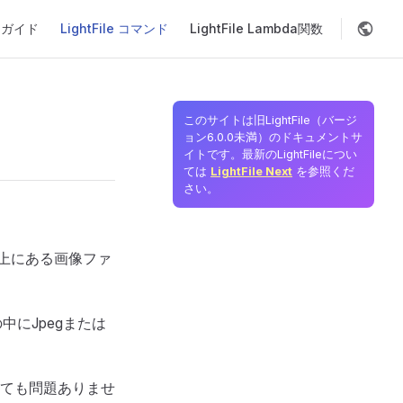
on
品ガイド
LightFile コマンド
LightFile Lambda関数
このサイトは旧LightFile（バージ
ョン6.0.0未満）のドキュメントサ
イトです。最新のLightFileについ
ては
LightFile Next
を参照くだ
さい。
ム上にある画像ファ
の中にJpegまたは
ても問題ありませ