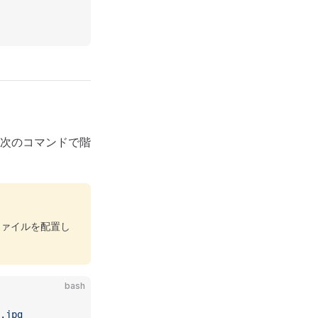
、次のコマンドで階
ファイルを配置し
bash
.jpg